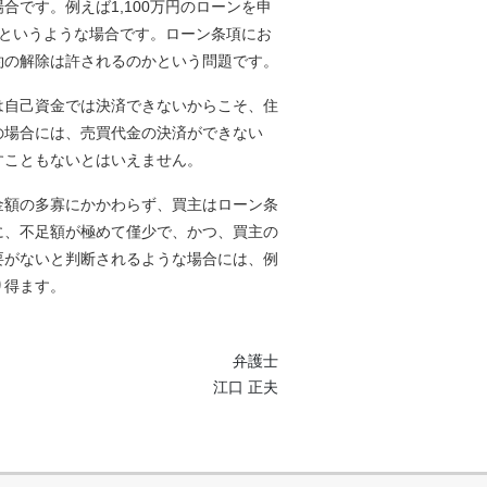
です。例えば1,100万円のローンを申
たというような場合です。ローン条項にお
約の解除は許されるのかという問題です。
は自己資金では決済できないからこそ、住
の場合には、売買代金の決済ができない
すこともないとはいえません。
金額の多寡にかかわらず、買主はローン条
に、不足額が極めて僅少で、かつ、買主の
要がないと判断されるような場合には、例
り得ます。
弁護士
江口 正夫