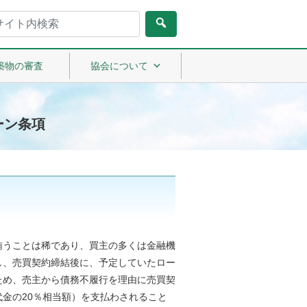
築物の審査
協会について
ーン条項
賄うことは稀であり、買主の多くは金融機
し、売買契約締結後に、予定していたロー
ため、売主から債務不履行を理由に売買契
金の20％相当額）を支払わされること