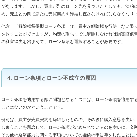
があります。しかし、買主が別のローン先を見つけたとしても、法的
め、売主との間で新たに売買契約を締結し直さなければならなくなり
他方、「解除権留保型ローン条項」は、買主が解除権を行使しない限
を探すことができますが、約定の期限までに解除しなければ損害賠償
の利害得失を踏まえて、ローン条項を選択することが必要です。
4. ローン条項とローン不成立の原因
ローン条項を適用する際に問題となる１つ目は、ローン条項を適用す
ことはないのかということです。
例えば、買主が売買契約を締結したものの、その後に購入意思を失い
しまうことを懸念して、ローン条項が定められているのを幸いに、金
その他の返済能力に関する事項についての虚偽の申告等をしたことに