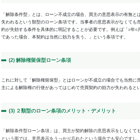
「解除条件型」とは、ローン不成立の場合、買主の意思表示の有無と
失われるという類型のローン条項です。当事者の意思表示がなくても
約が失効する条件を具体的に明記することが必要です。例えば「○年○月
であった場合、本契約は当然に効力を失う。」という条項です。
(2) 解除権留保型ローン条項
これに対して「解除権留保型」とはローンが不成立の場合でも当然に
主による解除権の行使があってはじめて売買契約の効力が失われると
(3) ２類型のローン条項のメリット・デメリット
「解除条件型ローン条項」は、買主が契約解除の意思表示をしなくて
という面では、意思表示をうっかり忘れたという場合でも安心ですし