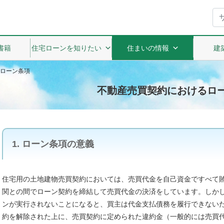
書籍
住宅ローンを知りたい
住まいの情報
建
ローン条項
不動産売買契約におけるロ
1. ローン条項の意義
住宅用の土地建物売買契約においては、売買代金を自己資金ですべて
関との間でローン契約を締結して売買代金の決済をしています。しか
ンが実行されないことになると、買主は代金支払債務を履行できない
約を解除された上に、売買契約に定められた違約金（一般的には売買代