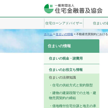
住宅ローンアドバイザー
住まいの
ホーム
>
住まいの情報
>
不動産売買契約における
住まいの情報
住まいの税金・諸費用
住まいのお役立ち情報
住まいの法律知識
住宅の供給方式と契約類型
建物の建築段階での土地・建
物売買契約の締結
借地権付住宅分譲と地主の承