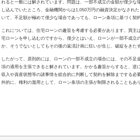
れると一般には解されています。問題は、一部不成立の金額が僅少な場合
し込んでいたところ、金融機関からは1,050万円の融資決定がなされ
いて、不足額が極めて僅少な場合であっても、ローン条項に基づく契
これについては、住宅ローンの趣旨を考慮する必要があります。買主
宅ローンを申し込むのですから、僅少とはいえ、ローンが一部不成立
か、そうでないとしてもその後の返済計画に狂いが生じ、破綻をきた
したがって、原則的には、ローンの一部不成立の場合には、その不足
項の適用を主張できると解されています。かかる趣旨からすると、逆
収入や資産状態等の諸事情を総合的に判断して契約を解除までする必
外的に、権利の濫用として、ローン条項の主張が制限されることもあ