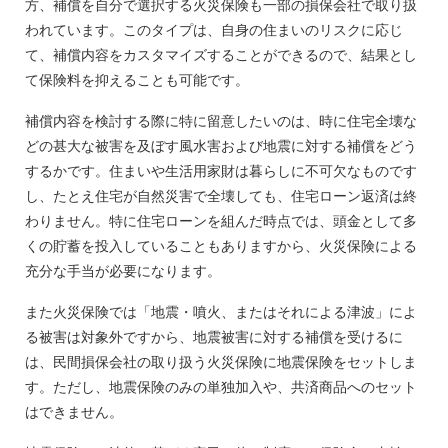
方、補償を自分で選択する火災保険も一部の損保会社で取り扱
われています。このタイプは、自身の住まいのリスクに応じ
て、補償内容をカスタマイズすることができるので、結果とし
て保険料を抑えることも可能です。
補償内容を検討する際に特に留意したいのは、時に住宅全壊な
どの甚大な被害を及ぼす風水害および地震に対する補償をどう
するかです。住まいや生活用家財は暮らしに不可欠なものです
し、たとえ住宅が自然災害で全壊しても、住宅ローン返済は終
わりません。特に住宅ローンを組んだ時点では、頭金として多
くの貯蓄を投入していることもありますから、火災保険による
充分な手当が必要になります。
また火災保険では「地震・噴火、またはそれによる津波」によ
る被害は対象外ですから、地震被害に対する補償を受けるに
は、民間損保会社の取り扱う火災保険に地震保険をセットしま
す。ただし、地震保険のみの単独加入や、共済商品へのセット
はできません。