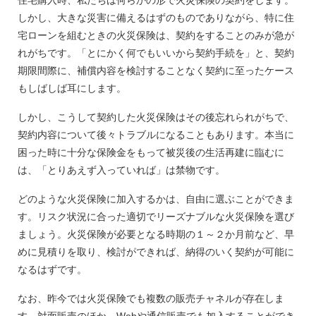
しかし、大きな災害に備えるはずのものでありながら、特に住
宅ローンを組むときの火災保険は、契約をすることのみが急が
れがちです。「とにかく何でもいいから契約手続を」と、契約
期限間際に、補償内容を検討することなく契約に至ったケース
もしばしば耳にします。
しかし、こうして契約した火災保険はその後忘れられがちで、
契約内容について後々トラブルになることもあります。本当に
困った時に十分な保険金をもって被災後の生活再建に臨むに
は、「とりあえず入っていれば」は禁物です。
どのような火災保険に加入するかは、自由に選ぶことができま
す。リスク状況に合った適切でリーズナブルな火災保険を選び
ましょう。火災保険が必要となる時期の１～２か月前など、早
めに見積りを取り、検討ができれば、納得のいく契約が可能に
なるはずです。
なお、昨今では火災保険でも複数の販売チャネルが存在しま
す。対面販売のほか、Webや通信販売でも加入することができ