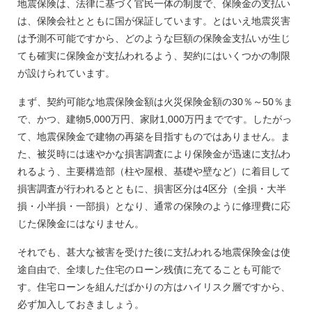
地震保険は、法律に基づく官民一体の制度で、保険金の支払い
は、保険会社とともに国が保証しています。とはいえ地震災害
は予測不可能ですから、どのような巨額の保険金支払いが生じ
ても確実に保険金が支払われるよう、契約にはいくつかの制限
が設けられています。
まず、契約可能な地震保険金額は火災保険金額の30％～50％ま
で、かつ、建物5,000万円、家財1,000万円までです。したがっ
て、地震保険金で建物の再築を目指すものではありません。ま
た、被災時には速やかな損害調査により保険金が迅速に支払わ
れるよう、主要構造部（柱や屋根、基礎や壁など）に着目して
損害調査が行われるとともに、損害区分は4区分（全損・大半
損・小半損・一部損）となり、通常の保険のように修理費に応
じた保険金にはなりません。
それでも、甚大な被害を受けた後に支払われる地震保険金は使
途自由で、全壊した住宅のローン残債に充てることも可能で
す。住宅ローンを組んだばかりの方はハイリスク層ですから、
必ず加入しておきましょう。