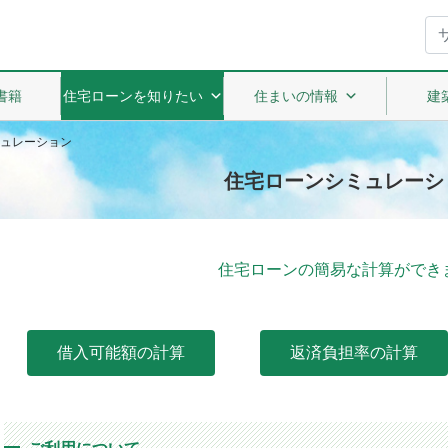
書籍
住宅ローンを知りたい
住まいの情報
建
ュレーション
住宅ローンシミュレーシ
住宅ローンの簡易な計算ができ
借入可能額の計算
返済負担率の計算