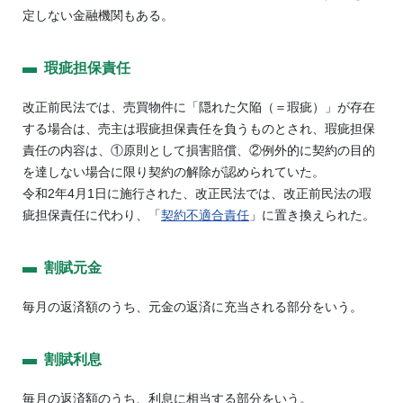
定しない金融機関もある。
瑕疵担保責任
改正前民法では、売買物件に「隠れた欠陥（＝瑕疵）」が存在
する場合は、売主は瑕疵担保責任を負うものとされ、瑕疵担保
責任の内容は、①原則として損害賠償、②例外的に契約の目的
を達しない場合に限り契約の解除が認められていた。
令和2年4月1日に施行された、改正民法では、改正前民法の瑕
疵担保責任に代わり、「
契約不適合責任
」に置き換えられた。
割賦元金
毎月の返済額のうち、元金の返済に充当される部分をいう。
割賦利息
毎月の返済額のうち、利息に相当する部分をいう。