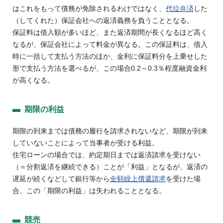
はこれをもって債務が免除されるわけではなく、
代位弁済
した
（してくれた）保証会社への返済義務を負うこととなる。
保証料は借入額が多いほど、また返済期間が長くなるほど高く
なるが、保証会社によって料金が異なる。この保証料は、借入
時に一括して支払う方法のほか、金利に保証料分を上乗せした
形で支払う方法を選べるが、この場合0.2～0.3％程度融資金利
が高くなる。
期限の利益
期限の到来までは債務の履行を請求されないなど、期限が到来
していないことによって当事者が受ける利益。
住宅ローンの場合では、約定期日までは返済請求を受けない
（＝分割返済を継続できる）ことが「利益」となるが、返済の
遅延が続くなどして銀行等から
全額繰上償還請求
を受けた場
合、この「期限の利益」は失われることとなる。
競売