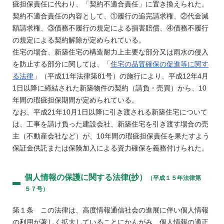
疵担保責任に代わり、「契約不適合責任」に置き換えられた。
契約不適合責任の内容として、①履行の追完請求権、②代金減
額請求権、③債務不履行の規定による損害賠償、④債務不履行
の規定による契約解除が定められている。
住宅の場合、新築住宅の構造耐力上主要な部分又は雨水の侵入
を防止する部分に関しては、「
住宅の品質確保の促進等に関す
る法律
」（平成11年法律第81号）の施行により、平成12年4月
1日以降に締結された新築物件の契約（請負・売買）から、10
年間の瑕疵担保期間が定められている。
なお、平成21年10月1日以降に引き渡される新築住宅について
は、工事を請け負った建設会社、新築住宅を引き渡す場合の売
主（不動産会社など）が、10年間の瑕疵担保責任を果たすよう
保証金供託または保険加入による資力確保を義務付けられた。
個人情報の保護に関する法律(抄）
（平成１５年法律第
５７号）
第１条 この法律は、高度情報通信社会の進展に伴い個人情報
の利用が著しく拡大していることにかんがみ、個人情報の適正