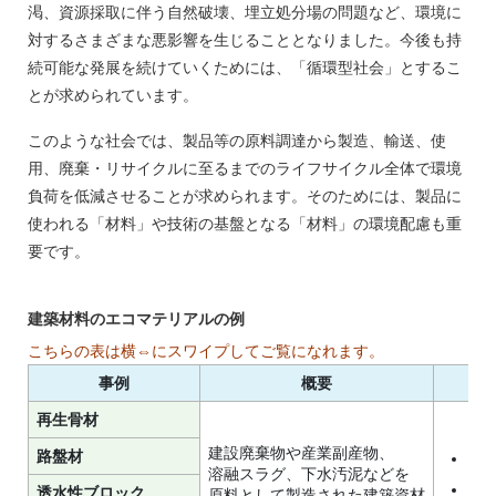
渇、資源採取に伴う自然破壊、埋立処分場の問題など、環境に
対するさまざまな悪影響を生じることとなりました。今後も持
続可能な発展を続けていくためには、「循環型社会」とするこ
とが求められています。
このような社会では、製品等の原料調達から製造、輸送、使
用、廃棄・リサイクルに至るまでのライフサイクル全体で環境
負荷を低減させることが求められます。そのためには、製品に
使われる「材料」や技術の基盤となる「材料」の環境配慮も重
要です。
建築材料のエコマテリアルの例
事例
概要
再生骨材
建設廃棄物や産業副産物、
路盤材
再
溶融スラグ、下水汚泥などを
汚
透水性ブロック
原料として製造された建築資材