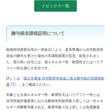
トピックス一覧
贈与税非課税証明について
租税特別措置法等の一部改正により、直系尊属から住宅取得等
資金の贈与を受けた場合の非課税措置が拡充・延長されまし
た。質の高い住宅とは、省エネルギー性・耐震性またはバリア
フリー性を満たす住宅です。
詳しくは「
国土交通省 住宅取得等資金に係る贈与税の非課税処
置
）」をご確認ください。
対象となる省エネルギー性、耐震性又はバリアフリー性とは、
住宅性能評価基準における断熱等性能等級４若しくは一次エネ
ルギー消費量等級４以上、耐震等級２以上若しくは免震建築