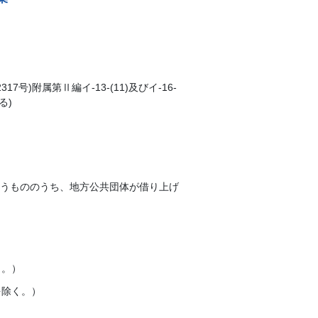
号)附属第Ⅱ編イ-13-(11)及びイ-16-
る)
うもののうち、地方公共団体が借り上げ
く。）
を除く。）