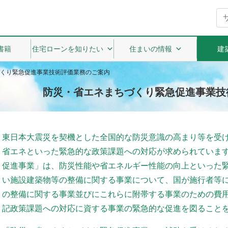
書籍
住宅ローンを知りたい
住まいの情報
建
くり緊急促進事業技術評価業務のご案内
防災・省エネまちづくり緊急促進事業技
東日本大震災を契機とした全国的な防災意識の高まり等を受
省エネといった緊急的な政策課題への対応が求められていま
促進事業」は、防災性能や省エネルギー性能の向上といった
い施設建築物等の整備に関する事業について、国が施行者等
の整備に関する事業並びにこれらに附帯する事業のための費
記政策課題への対応に資する事業の緊急的な促進を図ること