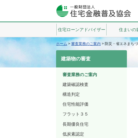
住宅ローンアドバイザー
住まいの
ホーム
>
審査業務のご案内
>
防災・省エネまちづ
建築物の審査
審査業務のご案内
建築確認検査
構造判定
住宅性能評価
フラット３５
長期優良住宅
低炭素認定