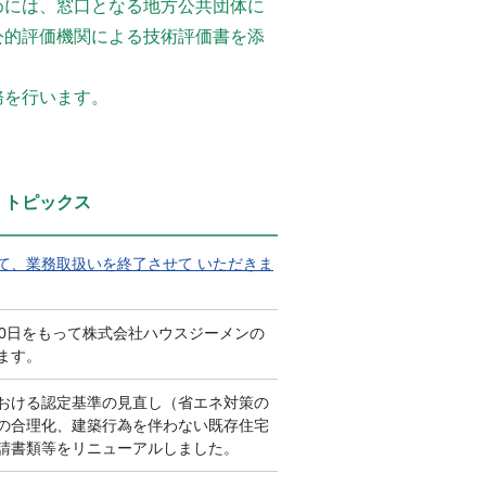
めには、窓口となる地方公共団体に
公的評価機関による技術評価書を添
務を行います。
 トピックス
て、業務取扱いを終了させて いただきま
10日をもって株式会社ハウスジーメンの
ます。
おける認定基準の見直し（省エネ対策の
の合理化、建築行為を伴わない既存住宅
請書類等をリニューアルしました。