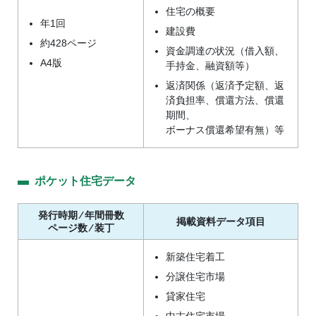
住宅の概要
年1回
建設費
約428ページ
資金調達の状況（借入額、
A4版
手持金、融資額等）
返済関係（返済予定額、返
済負担率、償還方法、償還
期間、
ボーナス償還希望有無）等
ポケット住宅データ
発行時期 ⁄ 年間冊数
掲載資料データ項目
ページ数 ⁄ 装丁
新築住宅着工
分譲住宅市場
貸家住宅