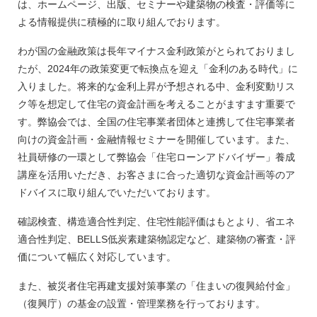
は、ホームページ、出版、セミナーや建築物の検査・評価等に
よる情報提供に積極的に取り組んでおります。
わが国の金融政策は長年マイナス金利政策がとられておりまし
たが、2024年の政策変更で転換点を迎え「金利のある時代」に
入りました。将来的な金利上昇が予想される中、金利変動リス
ク等を想定して住宅の資金計画を考えることがますます重要で
す。弊協会では、全国の住宅事業者団体と連携して住宅事業者
向けの資金計画・金融情報セミナーを開催しています。また、
社員研修の一環として弊協会「住宅ローンアドバイザー」養成
講座を活用いただき、お客さまに合った適切な資金計画等のア
ドバイスに取り組んでいただいております。
確認検査、構造適合性判定、住宅性能評価はもとより、省エネ
適合性判定、BELLS低炭素建築物認定など、建築物の審査・評
価について幅広く対応しています。
また、被災者住宅再建支援対策事業の「住まいの復興給付金」
（復興庁）の基金の設置・管理業務を行っております。