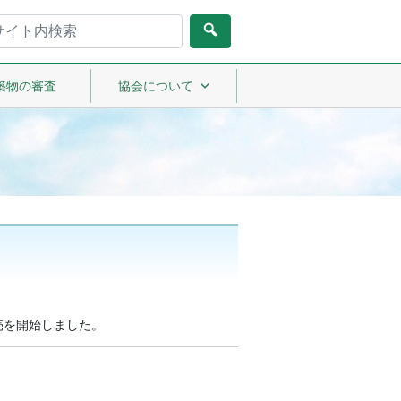
検
索:
築物の審査
協会について
売を開始しました。