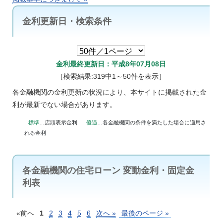
金利更新日・検索条件
金利最終更新日：平成8年07月08日
［検索結果:319中1～50件を表示］
各金融機関の金利更新の状況により、本サイトに掲載された金
利が最新でない場合があります。
標準
…店頭表示金利
優遇
…各金融機関の条件を満たした場合に適用さ
れる金利
各金融機関の住宅ローン 変動金利・固定金
利表
«前へ
1
2
3
4
5
6
次へ »
最後のページ »