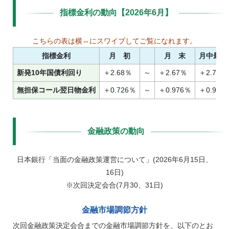
指標金利の動向【2026年6月】
指標金利
月初
月末
月中最高
新発10年国債利回り
＋2.68％
～
＋2.67％
＋2.715
無担保コール翌日物金利
＋0.726％
～
＋0.976％
＋0.978
金融政策の動向
日本銀行「当面の金融政策運営について」(2026年6月15日、
16日)
※次回決定会合(7月30、31日)
金融市場調節方針
次回金融政策決定会合までの金融市場調節方針を、以下のとお